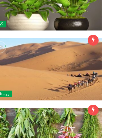
گي
روستاه