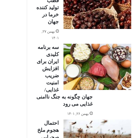
قطب
تولید کننده
خرما در
جهان
0%
بهمن ۲۷,
۱۴۰۱
سه برنامه
کلیدی
ایران برای
افزایش
ضریب
امنیت
0%
غذایی/
جهان چگونه به جنگ ناامنی
غذایی می رود
بهمن ۲۶, ۱۴۰۱
احتمال
هجوم ملخ
صحرایی