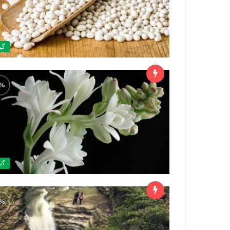
گي
گي