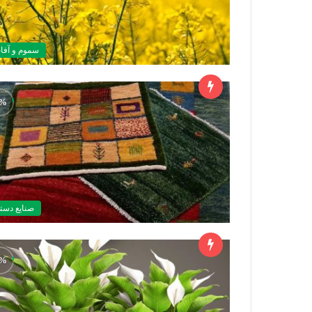
سموم و آفا
صنايع دست