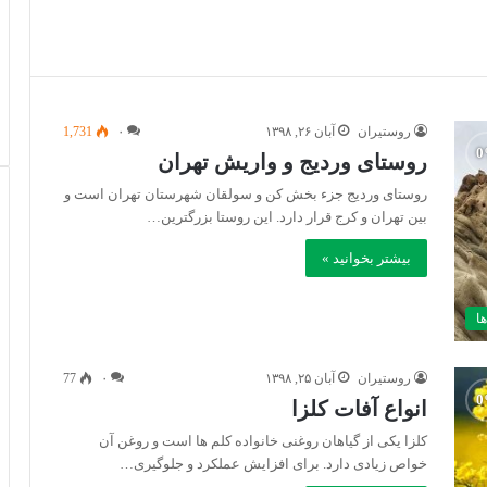
روستیران
آبان ۲۶, ۱۳۹۸
۰
1,731
روستای وردیج و واریش تهران
روستای وردیج جزء بخش کن و سولقان شهرستان تهران است و
بین تهران و کرج قرار دارد. این روستا بزرگترین…
بیشتر بخوانید »
ا
روستیران
آبان ۲۵, ۱۳۹۸
۰
77
انواع آفات کلزا
کلزا یکی از گیاهان روغنی خانواده کلم‌ ها است و روغن آن
خواص زیادی دارد. برای افزایش عملکرد و جلوگیری…