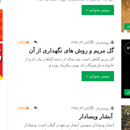
بیشتر بخوانید »
اه
روستیران
آبان ۲۳, ۱۳۹۸
۰
1,495
گل مریم و روش های نگهداری از آن
گل مریم گیاهی است چند ساله از دسته گیاهان پیاز دار و از
خانواده مارچوبگان که بومی مکزیک بوده و…
بیشتر بخوانید »
اه
روستیران
آبان ۲۳, ۱۳۹۸
۰
1,004
آبشار ویسادار
آبشار ویسادار سومین آبشار مرتفع در گیلان است. ویسادار