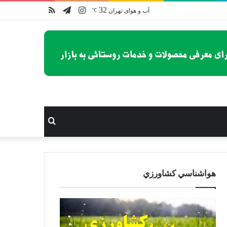
32
اینستاگرام
تلگرام
خوراک
آب و هوای تهران
℃
جستجو
برای
هواشناسي كشاورزي