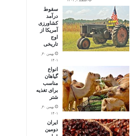
اسفند ۱, ۱۴۰۱
سقوط
درآمد
کشاورزی
آمریکا از
اوج
تاریخی
0%
بهمن ۳۰,
۱۴۰۱
انواع
گیاهان
مناسب
برای تغذیه
شتر
بهمن ۳۰,
0%
۱۴۰۱
ایران
دومین