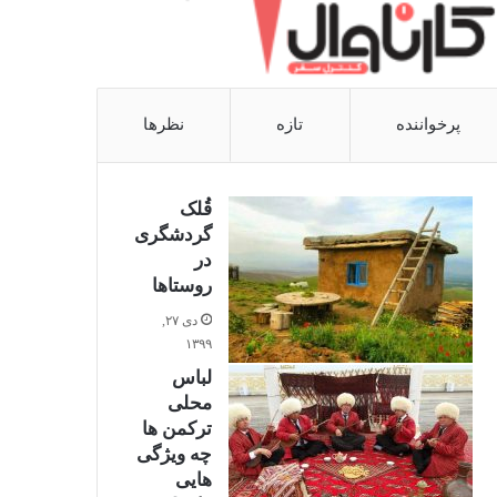
پرخواننده
تازه
نظرها
قُلک
گردشگری
در
روستاها
دی ۲۷,
۱۳۹۹
0%
لباس
محلی
ترکمن ها
چه ویژگی
هایی