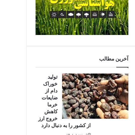
آخرين مطالب
تولید
خوراک
دام از
ضایعات
خرما
کاهش
0%
خروج ارز
از کشور را به دنبال دارد