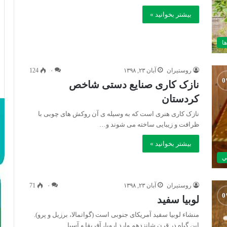
بیشتر بخوانید »
ها
روستیران
آبان ۲۳, ۱۳۹۸
۰
124
نازک کاری صنایع دستی شاخص
کردستان
نازک کاری هنری است که به وسیله ی آن روکش های چوبی با
ظرافت و زیبایی ساخته می شوند و…
بیشتر بخوانید »
ي
روستیران
آبان ۲۳, ۱۳۹۸
۰
71
لوبيا سفید
منشاء لوبيا سفید آمريکاى جنوبى است (گواتمالا، برزيل و پرو).
اين گياه در قرن شانزدهم وارد اروپا، آفريقا و آسيا…