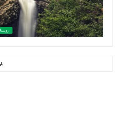
روستاه
با