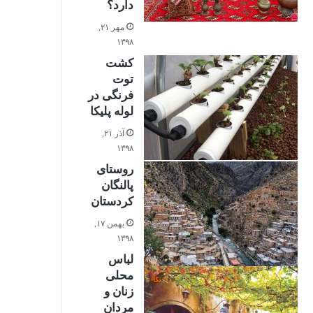
دارد؟
0%
مهر ۲۱,
۱۳۹۸
کشت
توت
فرنگی در
لوله پلیکا
آذر ۲۱,
۱۳۹۸
0%
روستای
پالنگان
کردستان
بهمن ۱۷,
۱۳۹۸
لباس
0%
محلی
زنان و
مردان