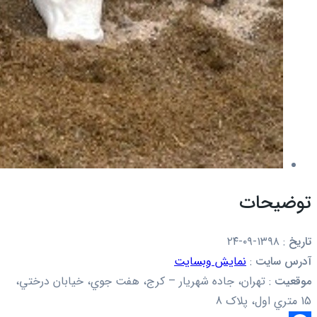
توضیحات
تاریخ
:
۱۳۹۸-۰۹-۲۴
آدرس سایت
:
نمایش وبسایت
موقعیت
:
تهران، جاده شهريار – کرج، هفت جوي، خيابان درختي،
15 متري اول، پلاک 8