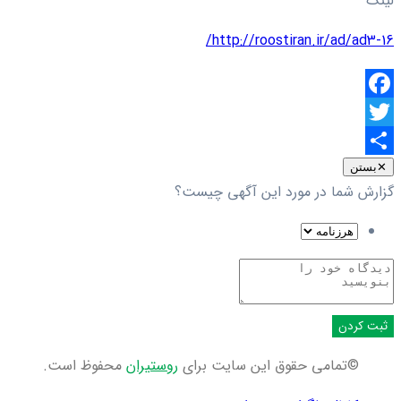
لینک
http://roostiran.ir/ad/ad3-16/
Facebook
Twitter
اشتراک
✕
بستن
گزارش شما در مورد این آگهی چیست؟
گذاری
ثبت کردن
©تمامی حقوق این سایت برای
روستیران
محفوظ است.