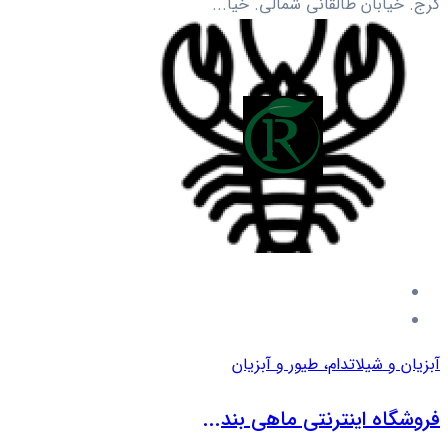
کرج. خیابان طالقانی شمالی. خیا...
آبزیان و شیلات
دام، طیور و آبزیان
فروشگاه اینترنتی ماهی بند...