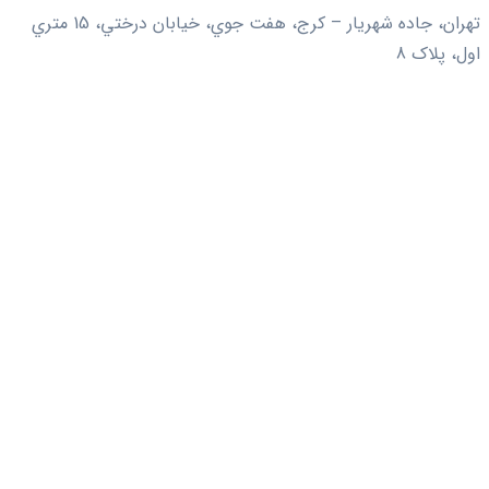
تهران، جاده شهريار – کرج، هفت جوي، خيابان درختي، 15 متري
اول، پلاک 8