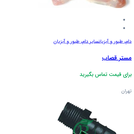
دام، طیور و آبزیان
سایر دام، طیور و آبزیان
مستر قصاب
برای قیمت تماس بگیرید
تهران