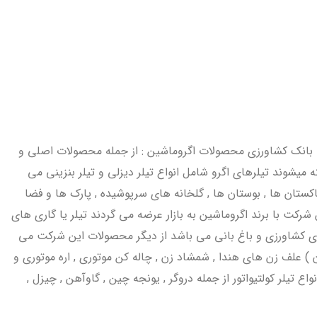
کی از محل تسهیلات بانک کشاورزی محصولات اگروماشین : از جمله محصولات اصلی و
 میشوند تیلرهای اگرو شامل انواع تیلر دیزلی و تیلر بنزینی می
اکستان ها , بوستان ها , گلخانه های سرپوشیده , پارک ها و فضا
رکت با برند اگروماشین به بازار عرضه می گردند تیلر یا گاری های
وان و گسترده در بخش های کشاورزی و باغ بانی می باشد از دیگر محصولات این شرکت می
 ) علف زن های هندا , شمشاد زن , چاله کن موتوری , اره موتوری و
یلر کولتیواتور از جمله دروگر , یونجه چین , گاوآهن , چیزل ,