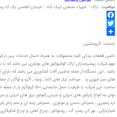
موقعیت
:
اراک - شهرک صنعتی ایبک آباد - خیابان اطلسی یک کد پستی : ۵۱۳۷۷
Facebook
Twitter
اشتراک
خدمات اگروماشین
گذاری
تامین قطعات یدکی کلیه محص
مهم شرکت پیشروسازان اراک کولتیواتور های موتوری می باشد که با نام 
باشد , این دستگاه از جمله ماشین آلات کشاورزی می باشد که دارای کا
های سبز شهری و … میباشد تیلر های کاما , ویما , اگرو و لوگان از 
ساخت این شرکت با ظرفیت حم
توان به انواع ژنراتور های دیزلی و بنزینی (موتور برق های دیزلی و 
اره زنجیری , سمپاش دستی و موتوری , سمپاش زنبه ای و سم پاش فرغونی
شیاربازکن , نهر کن ,پمپ آب , روتیواتور , چرخ آهنی و چرخ شالیکاری 