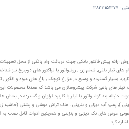
۳۸۳۳۱
ولات به همراه ۱۰سال خدمات پس از فروش ارائه پیش فاکتور بانکی جهت دریافت وام بان
های تیلر باغی, شخم زن , روتیواتور یا تراکتور های دوچرخ نیز شناخته
ربرد بسیار گسترده و وسیع در مزارع کوچک , باغ های میوه و انگور , ت
جمله تیلر های باغی شرکت پیشروسازان می باشد که عمدتا محصولات این ش
ل جابجایی ۵۰۰ کیلوگرم بار از جمله ادوات دنباله بند کولتیواتور یا تیلر با کاربرد فرا
بنزینی ), پمپ آب دیزلی و بنزینی , علف تراش دوشی و پشتی (حاشیه زن
 ,موتور های تک دیزلی و بنزینی و همچنین ادوات قابل نصب به انواع ت
اشاره کرد