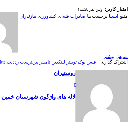
امتیاز کاربر:
اولین نفر باشید !
منبع
ایسنا
برچسب ها
صادرات فله‌ای
کشاورزی
مازندران
نمایش بیشتر
اشتراک گذاری
فیس بوک
توییتر
لینکدین
‫تامبلر
‫پین‌ترست
‫رددیت
kte
روستیران
لاله های واژگون شهرستان خمین