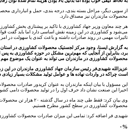
به لحاظ کیفی خوب بوده اما بدلیل بالا بودن هزینه تمام شده توان رق
از سویی دیگر، مراحل بسته بندی، درجه بندی، حمل و انبارداری محص
محصولات مازندران نیز مصداق دارد.
هر چند معاون وزیر جهاد کشاورزی با تاکید بر پیشتازی بخش کشاورزی د
می‌شود و کشاورزی در این زمینه نقش اساسی دارد اما باید گفت قوا
تاثیرات مهمی در روند صادرات داشته و باعث کندی یا سهولت در امر
به گزارش ایسنا، وجود مرکز لجستیک محصولات کشاورزی در استان یک ن
برد، بنابراین از آنجایی که مهم‌ترین مشکل در حوزه کشاورزی به پس 
محصولات کشاورزی در مازندران می تواند به عنوان یک موضوع مهم و
عزیزالله شهیدی‌فر رئیس سازمان جهاد کشاورزی مازندران در این 
است چراکه در واردات نهاده ها و عوامل تولید مشکلات بسیار زیادی دا
این مسؤول با بیان اینکه مازندران به عنوان کریدور صادرات محصول
اخیرا این صنعت نشان داد حرف اول را در تولید محصولات دامی کشور
وی بیان کرد: فقط طی چن
محصولات کشاورزی در سطح کشور مطرح هستیم.
شهیدی فر اضافه کرد: تمامی این میزان صادرات محصولات کشاورزی تنها در ۲.۵ درصد اراضی کشاورزی کشور یعنی اراضی مازندران
۰
%