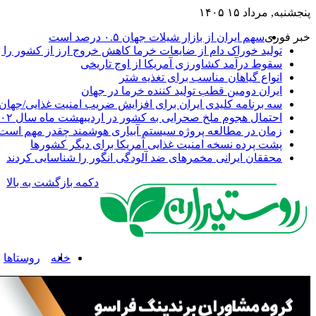
پنجشنبه, مرداد ۱۵ ۱۴۰۵
خبر فوری
سهم ایران از بازار شیلات جهان ۰.۵ درصد است
تولید خوراک دام از ضایعات خرما کاهش خروج ارز از کشور را به
سقوط درآمد کشاورزی آمریکا از اوج تاریخی
انواع گیاهان مناسب برای تغذیه شتر
ایران دومین قطب تولید کننده خرما در جهان
سه برنامه کلیدی ایران برای افزایش ضریب امنیت غذایی/جهان 
احتمال هجوم ملخ صحرایی به کشور در اردیبهشت ماه سال ۱۴۰۲
زمان در مطالعه پروژه سیستم آبیاری هوشمند چقدر مهم است
پشت پرده نسخه امنیت غذایی آمریکا برای دیگر کشورها
محققان ایرانی مخمرهای ضد آلودگی انگور را شناسایی کردند
دکمه بازگشت به بالا
خانه
روستاها