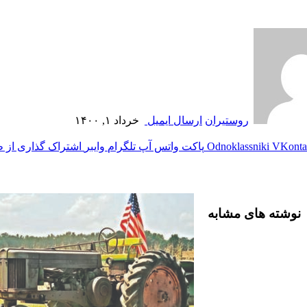
روستیران
ارسال ایمیل
خرداد ۱, ۱۴۰۰
‫VKonta
‫Odnoklassniki
پاکت
واتس آپ
تلگرام
وایبر
اشتراک گذاری از ط
نوشته های مشابه