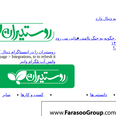
 دنبال دارد
چگونه به جنگ ناامنی غذایی می رود
؟
روستیران را در اینستاگرام دنبال ک
e > Integrations, to to refresh it.
واتس آپ
تلگرام
وایبر
دانستنی‌ها
اخبار و رویدادها
کسب و کارها
سایر