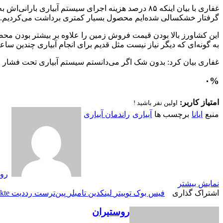
غفاری با بیان اینکه ۸۵ درصد هزینه اجرای سیستم آب
گرفتار خشکسالی شده‌ایم محصول بسیار کمتری برداشت می‌کردیم.
این کشاورز بالا بودن قیمت فروش زمین را علاوه بر بیشتر بودن محص
به گونه‌ای که دیگر نیاز نیست مثل قدیم برای انجام آبیاری چندین س
غفاری بیان کرد: بدون شک اگر می‌دانستم سیستم آبیاری تحت فشار چنین
۰
%
امتیاز کاربر:
اولین نفر باشید !
منبع
ایانا
برچسب ها
آبیاری
راندمان آبیاری
رو
نمایش بیشتر
اشتراک گذاری
فیس بوک
توییتر
لینکدین
‫تامبلر
‫پین‌ترست
‫رددیت
kte
روستیران