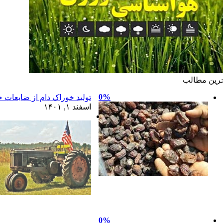
رين مطالب
0%
تولید خوراک دام از ضایعات خ
اسفند ۱, ۱۴۰۱
0%