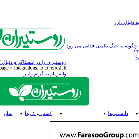
 دنبال دارد
چگونه به جنگ ناامنی غذایی می رود
؟
روستیران را در اینستاگرام دنبال ک
e > Integrations, to to refresh it.
واتس آپ
تلگرام
وایبر
دانستنی‌ها
اخبار و رویدادها
کسب و کارها
سایر