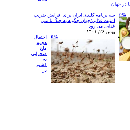
 در جهان
0%
سه برنامه کلیدی ایران برای افزایش ضریب
امنیت غذایی/جهان چگونه به جنگ ناامنی
غذایی می رود
بهمن ۲۶, ۱۴۰۱
0%
احتمال
هجوم
ملخ
صحرایی
به
کشور
در