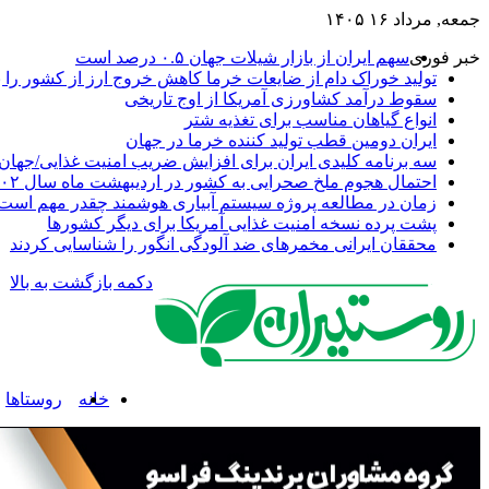
جمعه, مرداد ۱۶ ۱۴۰۵
خبر فوری
سهم ایران از بازار شیلات جهان ۰.۵ درصد است
تولید خوراک دام از ضایعات خرما کاهش خروج ارز از کشور را به
سقوط درآمد کشاورزی آمریکا از اوج تاریخی
انواع گیاهان مناسب برای تغذیه شتر
ایران دومین قطب تولید کننده خرما در جهان
سه برنامه کلیدی ایران برای افزایش ضریب امنیت غذایی/جهان 
احتمال هجوم ملخ صحرایی به کشور در اردیبهشت ماه سال ۱۴۰۲
زمان در مطالعه پروژه سیستم آبیاری هوشمند چقدر مهم است
پشت پرده نسخه امنیت غذایی آمریکا برای دیگر کشورها
محققان ایرانی مخمرهای ضد آلودگی انگور را شناسایی کردند
دکمه بازگشت به بالا
خانه
روستاها