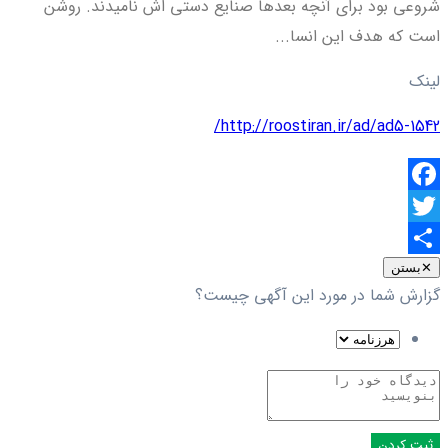
شروعی بود برای آن­چه بعدها صنایع دستی ­اش نامیدند. روشن
است که هدف این انسا...
لینک
http://roostiran.ir/ad/ad5-1542/
Facebook
Twitter
اشتراک
✕
بستن
گزارش شما در مورد این آگهی چیست؟
گذاری
ثبت کردن