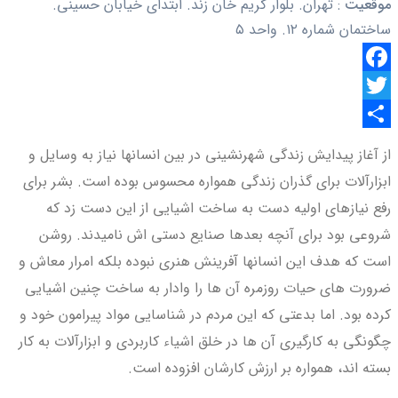
موقعیت
:
تهران. بلوار کریم خان زند. ابتدای خیابان حسینی.
ساختمان شماره ۱۲. واحد ۵
Facebook
Twitter
اشتراک
از آغاز پیدایش زندگی شهرنشینی در بین انسان­ها نیاز به وسایل و
گذاری
ابزارآلات برای گذران زندگی همواره محسوس بوده است. بشر برای
رفع نیازهای اولیه دست به ساخت اشیایی از این دست زد که
شروعی بود برای آن­چه بعدها صنایع دستی ­اش نامیدند. روشن
است که هدف این انسان­ها آفرینش هنری نبوده بلکه امرار معاش و
ضرورت ­های حیات روزمره آن­ ها را وادار به ساخت چنین اشیایی
کرده بود. اما بدعتی که این مردم در شناسایی مواد پیرامون خود و
چگونگی به ­کارگیری آن ­ها در خلق اشیاء کاربردی و ابزارآلات به ­کار
بسته ­اند، همواره بر ارزش کارشان افزوده ­است.