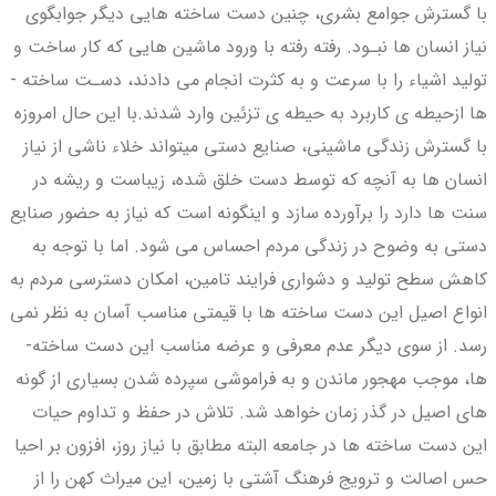
با گسترش جوامع بشری، چنین دست ­ساخته ­هایی دیگر جوابگوی
نیاز انسان­ ها نبـود. رفته رفته با ورود ماشین ­هایی که کار ساخت و
تولید اشیاء را با سرعت و به کثرت انجام می­ دادند، دسـت ­ساخته ­
ها ازحیطه ­ی کاربرد به حیطه ­ی تزئین وارد شدند.با این حال امروزه
با گسترش زندگی ماشینی، صنایع دستی می­تواند خلاء ناشی از نیاز
انسان­ ها به آنچه که توسط دست خلق شده، زیباست و ریشه در
سنت­ ها دارد را برآورده سازد و این­گونه است که نیاز به حضور صنایع
دستی به­ وضوح در زندگی مردم احساس می ­شود. اما با توجه به
کاهش سطح تولید و دشواری فرایند تامین، امکان دسترسی مردم به
انواع اصیل این دست‌ ساخته ­ها با قیمتی مناسب آسان به ­نظر نمی
رسد. از سوی دیگر عدم معرفی و عرضه مناسب این دست­ ساخته­
ها، موجب مهجور ماندن و به فراموشی سپرده شدن بسیاری از گونه
­های اصیل در گذر زمان خواهد شد. تلاش در حفظ و تداوم حیات
این دست‌ ساخته­ ها در جامعه البته مطابق با نیاز روز، افزون بر احیا
حس اصالت و ترویج فرهنگ آشتی با زمین، این میراث کهن را از