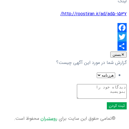
لینک
http://roostiran.ir/ad/ad5-1537/
Facebook
Twitter
اشتراک
✕
بستن
گزارش شما در مورد این آگهی چیست؟
گذاری
ثبت کردن
©تمامی حقوق این سایت برای
روستیران
محفوظ است.