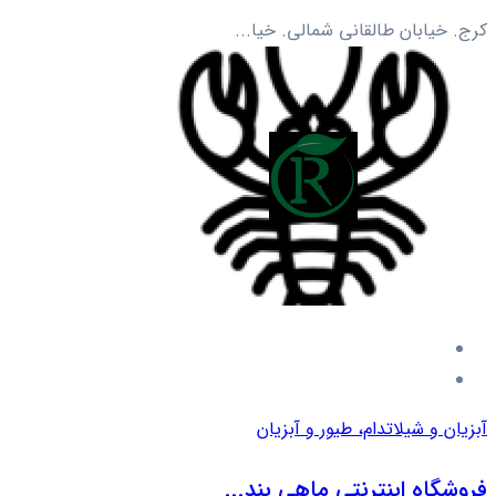
کرج. خیابان طالقانی شمالی. خیا...
آبزیان و شیلات
دام، طیور و آبزیان
فروشگاه اینترنتی ماهی بند...