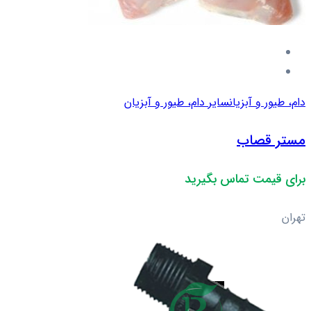
دام، طیور و آبزیان
سایر دام، طیور و آبزیان
مستر قصاب
برای قیمت تماس بگیرید
تهران