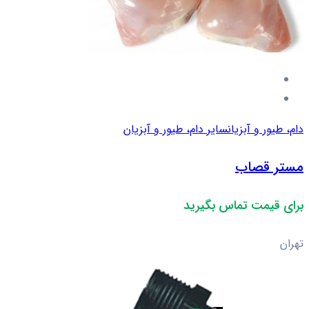
دام، طیور و آبزیان
سایر دام، طیور و آبزیان
مستر قصاب
برای قیمت تماس بگیرید
تهران