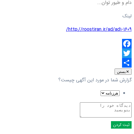
دام و طیور توان...
لینک
http://roostiran.ir/ad/ad1-1609/
Facebook
Twitter
اشتراک
✕
بستن
گزارش شما در مورد این آگهی چیست؟
گذاری
ثبت کردن