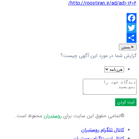
http://roostiran.ir/ad/ad1-1606/
Facebook
Twitter
اشتراک
✕
بستن
گزارش شما در مورد این آگهی چیست؟
گذاری
ثبت کردن
©تمامی حقوق این سایت برای
روستیران
محفوظ است.
کانال تلگرام روستیران
کانال اینستاگرام روستیران