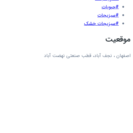
#حبوبات
#سبزیجات
#سبزیجات خشک
موقعیت
اصفهان ، نجف آباد، قطب صنعتی نهضت آباد