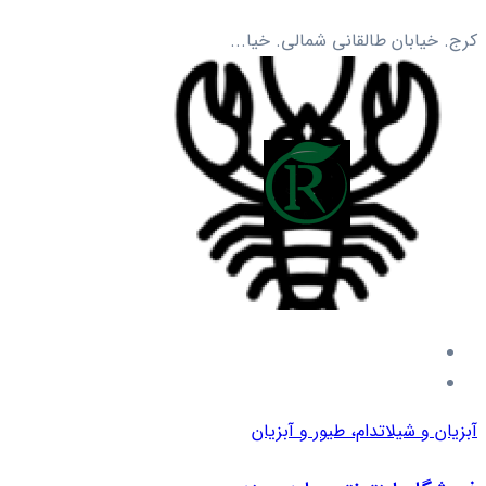
کرج. خیابان طالقانی شمالی. خیا...
آبزیان و شیلات
دام، طیور و آبزیان