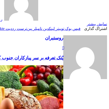
رو
نمایش بیشتر
اشتراک گذاری
فیس بوک
توییتر
لینکدین
‫تامبلر
‫پین‌ترست
‫رددیت
kte
روستیران
پُتک تعرفه بر سر پیازکاران جنوب 