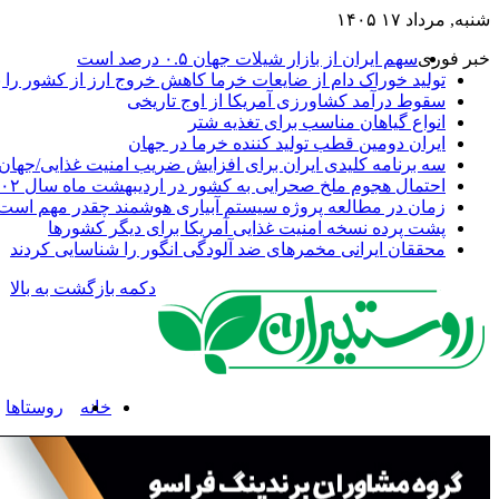
شنبه, مرداد ۱۷ ۱۴۰۵
خبر فوری
سهم ایران از بازار شیلات جهان ۰.۵ درصد است
تولید خوراک دام از ضایعات خرما کاهش خروج ارز از کشور را به
سقوط درآمد کشاورزی آمریکا از اوج تاریخی
انواع گیاهان مناسب برای تغذیه شتر
ایران دومین قطب تولید کننده خرما در جهان
سه برنامه کلیدی ایران برای افزایش ضریب امنیت غذایی/جهان 
احتمال هجوم ملخ صحرایی به کشور در اردیبهشت ماه سال ۱۴۰۲
زمان در مطالعه پروژه سیستم آبیاری هوشمند چقدر مهم است
پشت پرده نسخه امنیت غذایی آمریکا برای دیگر کشورها
محققان ایرانی مخمرهای ضد آلودگی انگور را شناسایی کردند
دکمه بازگشت به بالا
خانه
روستاها