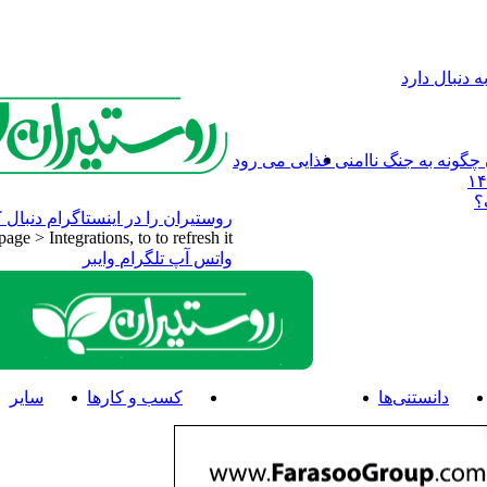
 دنبال دارد
چگونه به جنگ ناامنی غذایی می رود
؟
روستیران را در اینستاگرام دنبال ک
e > Integrations, to to refresh it.
واتس آپ
تلگرام
وایبر
دانستنی‌ها
اخبار و رویدادها
کسب و کارها
سایر