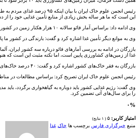
همین دست فرمان، میزان زمین‌های کشاورزی باید ۱۰ برابر شود تا بتوان میزان کالری مورد نیاز را تأمین کرد.
رئیس انجمن علوم خاک ایران با
این است که ما هر ساله بخش زیادی از منابع تأمین غذایی خود را از 
وی ادامه داد: براساس آمار فائو سالانه ۱۰ هزار هکتار زمین در کشور ما از چرخه کشاورزی خارج می‌شود.
وی به موانع دیگر تأمین غذا اشاره کرد و گفت: بارندگی در کشور ما 
بازرگان در ادامه به بررسی آمارهای فائو درباره سه کشور ایران، آلما
غذا از زمین‌های کشاورزی پایین است، اما نکته مثبت این است که هنو
بازرگان به فقر خاک‌های کشور اشاره کرد و گفت: ۴۰ درصد خاک‌های ایران از فقر روی و آهن رنج می‌برند و علائم این کمبود در غذای مردم دیده می‌شود.
رئیس انجمن علوم خاک ایران تصریح کرد:‌ براساس مطالعات در مناطقی
وی گفت: رژیم غذایی کشور باید دوباره به گیاهخواری برگردد، باید 
را برای سال‌های آتی تضمین کرد.
۰
%
امتیاز کاربر:
۵
(
۱
نتایج)
منبع
خبرگزاری فارس
برچسب ها
خاک
غذا