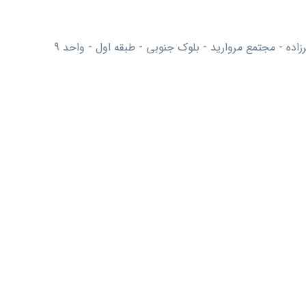
اده - مجتمع مروارید - بلوک جنوبی - طبقه اول - واحد 9