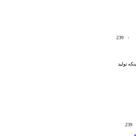
239
۰
ان اینکه تولید
239