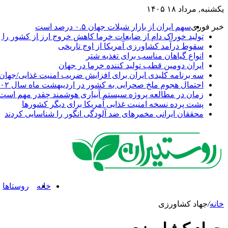
یکشنبه, مرداد ۱۸ ۱۴۰۵
خبر فوری
سهم ایران از بازار شیلات جهان ۰.۵ درصد است
تولید خوراک دام از ضایعات خرما کاهش خروج ارز از کشور را به
سقوط درآمد کشاورزی آمریکا از اوج تاریخی
انواع گیاهان مناسب برای تغذیه شتر
ایران دومین قطب تولید کننده خرما در جهان
سه برنامه کلیدی ایران برای افزایش ضریب امنیت غذایی/جهان 
احتمال هجوم ملخ صحرایی به کشور در اردیبهشت ماه سال ۱۴۰۲
زمان در مطالعه پروژه سیستم آبیاری هوشمند چقدر مهم است
پشت پرده نسخه امنیت غذایی آمریکا برای دیگر کشورها
محققان ایرانی مخمرهای ضد آلودگی انگور را شناسایی کردند
خانه
روستاها
خانه
/
جهاد کشاورزی