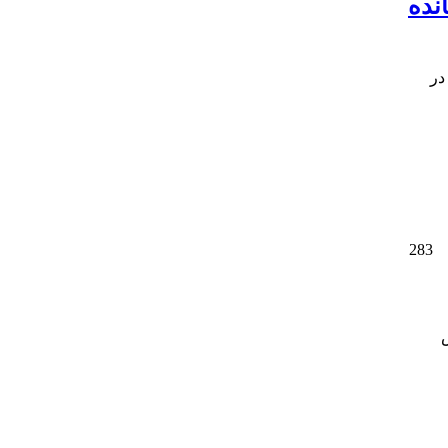
نده
در
283