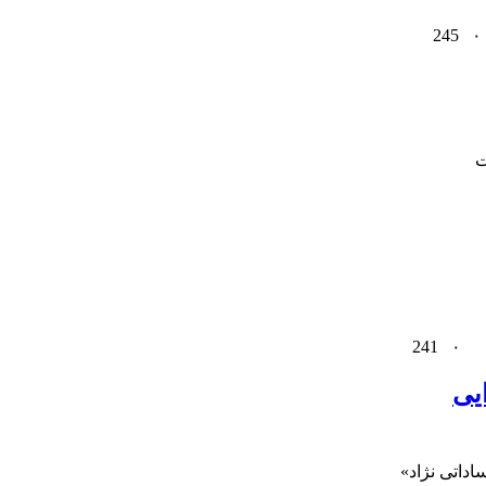
245
۰
ت
241
۰
ایی
اداتی نژاد»