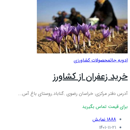
ادویه جات
محصولات کشاورزی
خرید زعفران از کشاورز
آدرس دفتر مرکزی: خراسان رضوی .گناباد.روستای باغ آس...
برای قیمت تماس بگیرید
1888 نمایش
۱۴۰۱-۱۱-۲۱