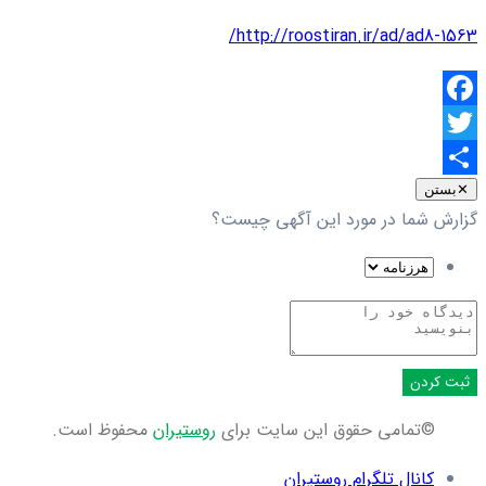
http://roostiran.ir/ad/ad8-1563/
Facebook
Twitter
اشتراک
✕
بستن
گزارش شما در مورد این آگهی چیست؟
گذاری
ثبت کردن
©تمامی حقوق این سایت برای
روستیران
محفوظ است.
کانال تلگرام روستیران