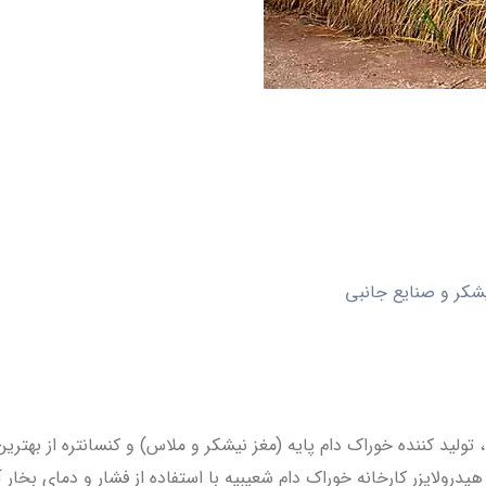
یشکر و صنایع جانبی
ید کننده خوراک دام پایه (مغز نیشکر و ملاس) و کنسانتره از بهترین موا
رولایزر کارخانه خوراک دام شعیبیه با استفاده از فشار و دمای بخار 