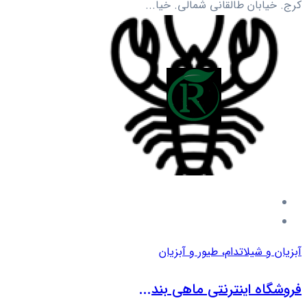
کرج. خیابان طالقانی شمالی. خیا...
آبزیان و شیلات
دام، طیور و آبزیان
فروشگاه اینترنتی ماهی بند...