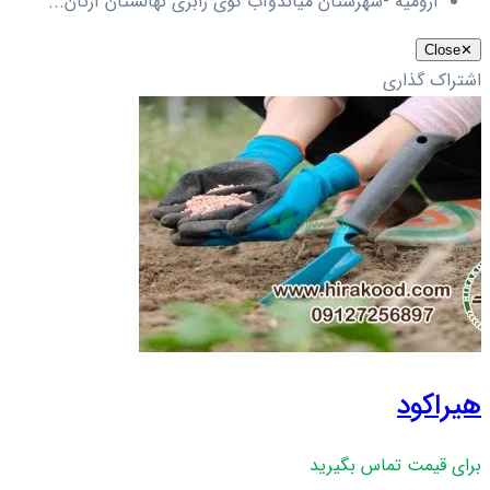
ارومیه -شهرستان میاندوآب کوی رابری نهالستان آرتان...
Close
✕
اشتراک گذاری
هیراکود
برای قیمت تماس بگیرید