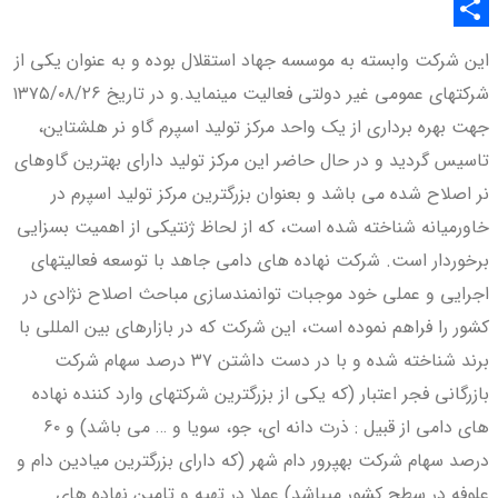
Twitter
اشتراک
این شرکت وابسته به موسسه جهاد استقلال بوده و به عنوان یکی از
گذاری
شرکتهای عمومی غیر دولتی فعالیت مینماید.و در تاریخ ۱۳۷۵/۰۸/۲۶
جهت بهره برداری از یک واحد مرکز تولید اسپرم گاو نر هلشتاین،
تاسیس گردید و در حال حاضر این مرکز تولید دارای بهترین گاوهای
نر اصلاح شده می باشد و بعنوان بزرگترین مرکز تولید اسپرم در
خاورمیانه شناخته شده است، که از لحاظ ژنتیکی از اهمیت بسزایی
برخوردار است. شرکت نهاده های دامی جاهد با توسعه فعالیتهای
اجرایی و عملی خود موجبات توانمندسازی مباحث اصلاح نژادی در
کشور را فراهم نموده است، این شرکت که در بازارهای بین المللی با
برند شناخته شده و با در دست داشتن ۳۷ درصد سهام شرکت
بازرگانی فجر اعتبار (که یکی از بزرگترین شرکتهای وارد کننده نهاده
های دامی از قبیل : ذرت دانه ای، جو، سویا و … می باشد) و ۶۰
درصد سهام شرکت بهپرور دام شهر (که دارای بزرگترین میادین دام و
علوفه در سطح کشور میباشد) عملا در تهیه و تامین نهاده های