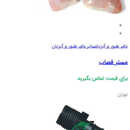
دام، طیور و آبزیان
سایر دام، طیور و آبزیان
مستر قصاب
برای قیمت تماس بگیرید
تهران