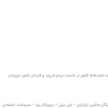
قه در فروش ماشین آلات کشاورزی و ارسال به تمام نقاط کشور در خدمت مردم شریف و قدردان کشور عزیزمان
هرگان ماشین ایرانیان – لیزر برش – برچینکار یزد – سبزدشت اصفحان