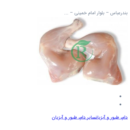
بندرعباس – بلوار امام خمینی – ...
دام، طیور و آبزیان
سایر دام، طیور و آبزیان