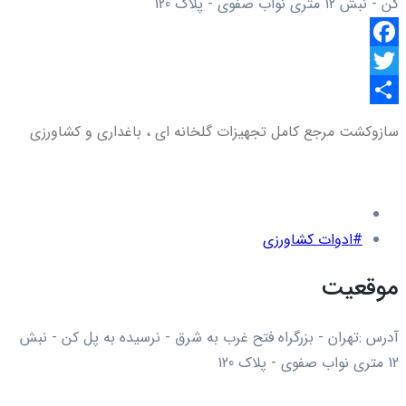
کن - نبش 12 متری نواب صفوی - پلاک 120
Facebook
Twitter
اشتراک
سازوکشت مرجع کامل تجهیزات گلخانه ای ، باغداری و کشاورزی
گذاری
#ادوات کشاورزی
موقعیت
آدرس :تهران - بزرگراه فتح غرب به شرق - نرسیده به پل کن - نبش
12 متری نواب صفوی - پلاک 120