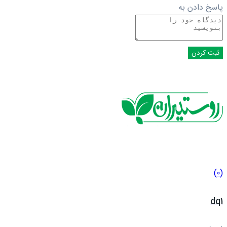
پاسخ دادن به
(0)
dq1