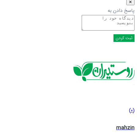
✕
پاسخ دادن به
(0)
mahzin