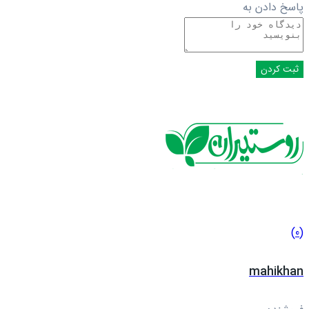
پاسخ دادن به
(0)
mahikhan