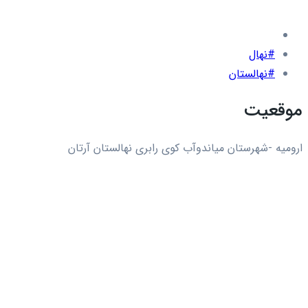
#نهال
#نهالستان
موقعیت
ارومیه -شهرستان میاندوآب کوی رابری نهالستان آرتان