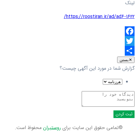
لینک
https://roostiran.ir/ad/ad6-1622/
Facebook
Twitter
اشتراک
✕
بستن
گزارش شما در مورد این آگهی چیست؟
گذاری
ثبت کردن
©تمامی حقوق این سایت برای
روستیران
محفوظ است.