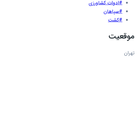
#ادوات کشاورزی
#سپاهان
#کشت
موقعیت
تهران