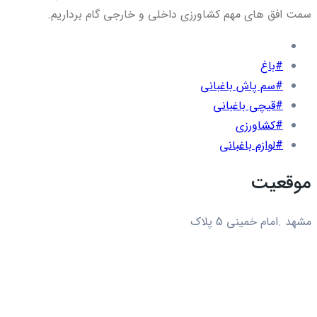
سمت افق های مهم کشاورزی داخلی و خارجی گام برداریم.
#باغ
#سم پاش باغبانی
#قیچی باغبانی
#کشاورزی
#لوازم باغبانی
موقعیت
مشهد .امام خمینی 5 پلاک