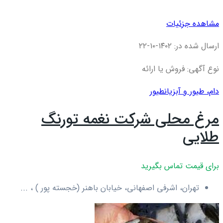
مشاهده جزئیات
ارسال شده در: ۱۴۰۲-۱۰-۲۲
نوع آگهی: فروش یا ارائه
دام، طیور و آبزیان
طیور
مرغ محلی شرکت نغمه تورنگ
طلایی
برای قیمت تماس بگیرید
تهران، اشرفی اصفهانی، خیابان باهنر (خجسته پور ) ، ...