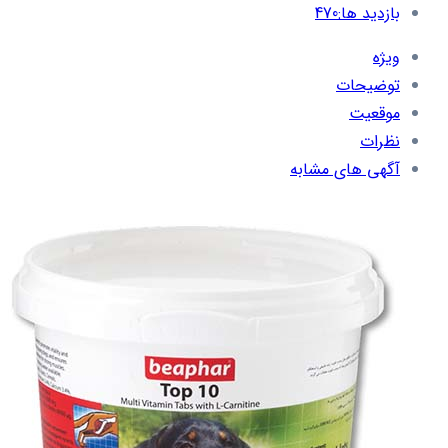
بازدید ها:
470
ویژه
توضیحات
موقعیت
نظرات
آگهی های مشابه