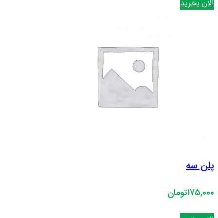
الان بخرید
پلن سه
175,000تومان