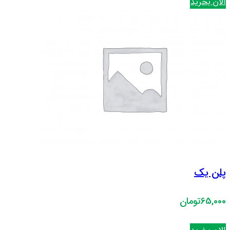
الان بخرید
پلن یک
65,000تومان