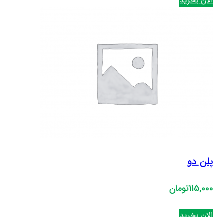
الان بخرید
پلن دو
115,000تومان
الان بخرید