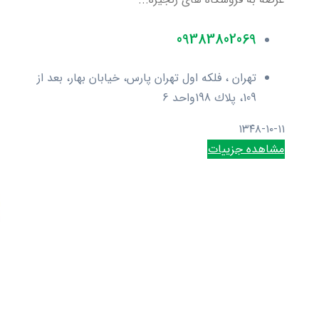
09383802069
تهران ، فلکه اول تهران پارس، خیابان بهار، بعد از
109، پلاك 198واحد 6
۱۳۴۸-۱۰-۱۱
مشاهده جزییات