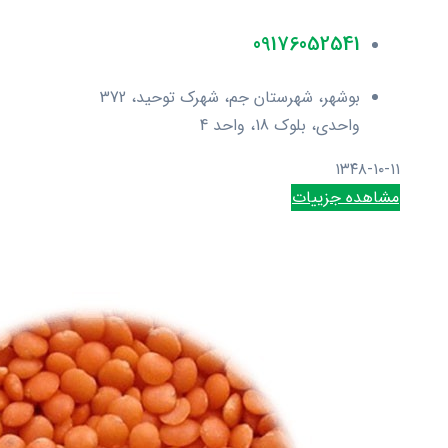
09176052541
بوشهر، شهرستان جم، شهرک توحید، 372
واحدی، بلوک 18، واحد 4
۱۳۴۸-۱۰-۱۱
مشاهده جزییات