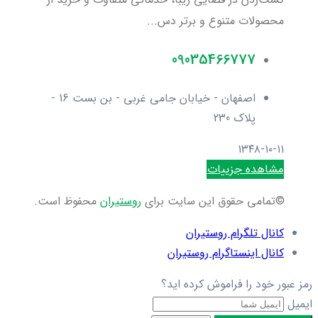
محصولات متنوع و برتر دس...
09035466777
اصفهان - خیابان جامی غربی - بن بست 16 -
پلاک 230
۱۳۴۸-۱۰-۱۱
مشاهده جزییات
©تمامی حقوق این سایت برای
روستیران
محفوظ است.
کانال تلگرام روستیران
کانال اینستاگرام روستیران
رمز عبور خود را فراموش کرده اید؟
ایمیل