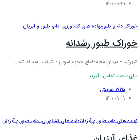
۱۴۰۱-۰۹-۲۱
خوراک دام و طیور
نهاده های کشاورزی، دام، طيور و آبزيان
خوراک طیور رشدانه
شهرکرد - میدان معلم-ضلع جنوب شرقی - شرکت رشدانه شه...
برای قیمت تماس بگیرید
1725 نمایش
۱۴۰۱-۰۹-۱۹
نهاده های دام، طیور و آبزیان
نهاده های کشاورزی، دام، طيور و آبزيان
غذای آبزیان