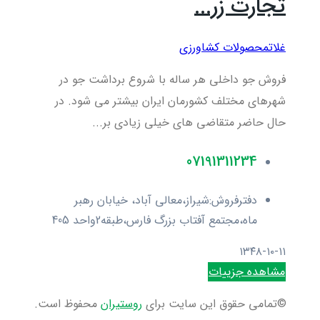
تجارت زر...
غلات
محصولات کشاورزی
فروش جو داخلی هر ساله با شروع برداشت جو در
شهرهای مختلف کشورمان ایران بیشتر می شود. در
حال حاضر متقاضی های خیلی زیادی بر...
07191311234
دفترفروش:شیراز،معالی آباد، خیابان رهبر
ماه،مجتمع آفتاب بزرگ فارس،طبقه2واحد 405
۱۳۴۸-۱۰-۱۱
مشاهده جزییات
©تمامی حقوق این سایت برای
روستیران
محفوظ است.