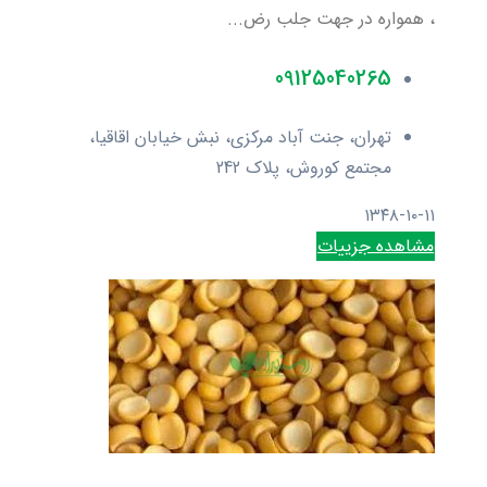
، همواره در جهت جلب رض...
09125040265
تهران، جنت آباد مرکزی، نبش خیابان اقاقیا،
مجتمع کوروش، پلاک 242
۱۳۴۸-۱۰-۱۱
مشاهده جزییات