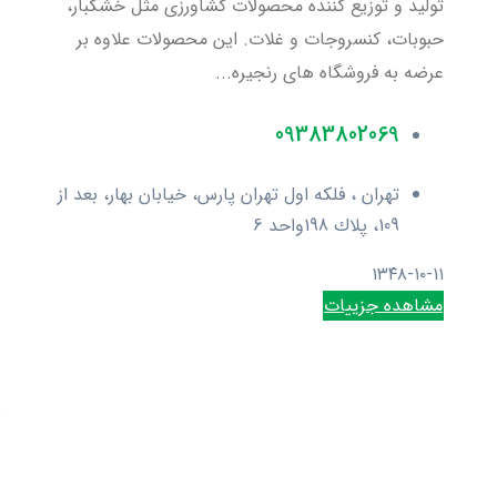
تولید و توزیع کننده محصولات کشاورزی مثل خشکبار،
حبوبات، کنسروجات و غلات. این محصولات علاوه بر
عرضه به فروشگاه های رنجیره...
09383802069
تهران ، فلکه اول تهران پارس، خیابان بهار، بعد از
109، پلاك 198واحد 6
۱۳۴۸-۱۰-۱۱
مشاهده جزییات