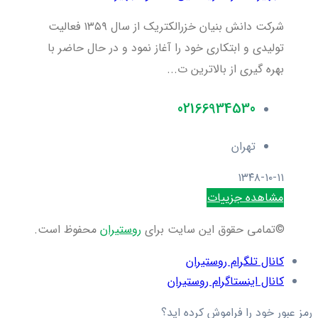
شرکت دانش بنیان خزرالکتریک از سال ۱۳۵۹ فعالیت
تولیدی و ابتکاری خود را آغاز نمود و در حال حاضر با
بهره گیری از بالاترین ت...
02166934530
تهران
۱۳۴۸-۱۰-۱۱
مشاهده جزییات
©تمامی حقوق این سایت برای
روستیران
محفوظ است.
کانال تلگرام روستیران
کانال اینستاگرام روستیران
رمز عبور خود را فراموش کرده اید؟