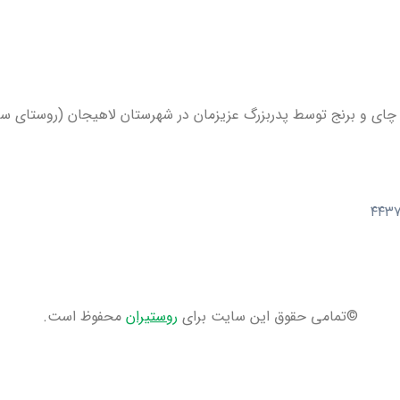
ل چای و برنج توسط پدربزرگ عزیزمان در شهرستان لاهیجان (روستای س
©تمامی حقوق این سایت برای
روستیران
محفوظ است.