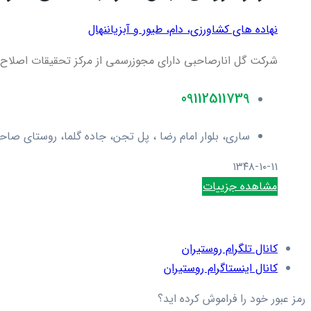
نهاده های کشاورزی، دام، طيور و آبزيان
نهال
شرکت گل انارصاحبی دارای مجوزرسمی از مرکز تحقیقات اصلاح بذر
09112511739
ساری، بلوار امام رضا ، پل تجن، جاده گلما، روستای صا
۱۳۴۸-۱۰-۱۱
مشاهده جزییات
کانال تلگرام روستیران
کانال اینستاگرام روستیران
رمز عبور خود را فراموش کرده اید؟