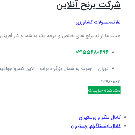
شرکت برنح آنلاین
غلات
محصولات کشاورزی
هدف ما ارائه برنج های خالص و درجه یک به شما و کار آفرینی
0۲۱۵۵۶۸۰۶۹۶
تهران – جنوب به شمال بزرگراه نواب – لاین کندرو جوادیه – نبش میدان محمود
۱۳۴۸-۱۰-۱۱
مشاهده جزییات
کانال تلگرام روستیران
کانال اینستاگرام روستیران