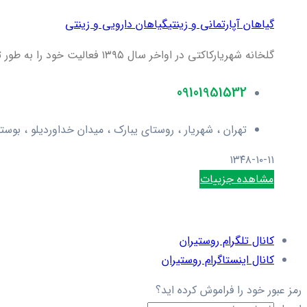
گیاهان آپارتمانی و زینتی
گیاهان دارویی و زینتی
گلخانه شهریارکاکتی در اواخر سال ۱۳۹۵ فعالیت خود را به طور تخصصی در زمینه کاکتوس و ساکولنت آغاز کرد.این مجموعه علاوه بر ا...
09101951532
تهران ، شهریار ، روستای یبارک ، میدان خداوردیلو ، بوست
۱۳۴۸-۱۰-۱۱
مشاهده جزییات
کانال تلگرام روستیران
کانال اینستاگرام روستیران
رمز عبور خود را فراموش کرده اید؟