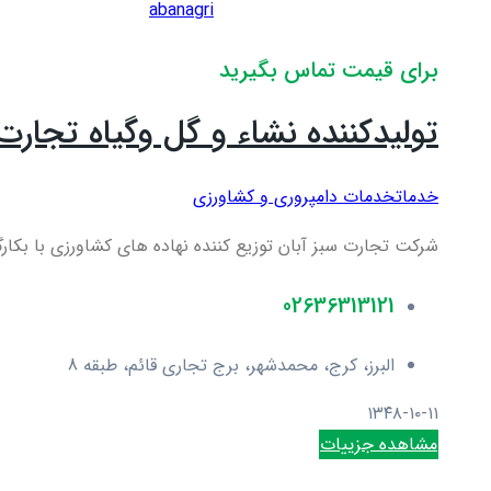
abanagri
برای قیمت تماس بگیرید
تولیدکننده نشاء و گل وگیاه تجارت 
خدمات
خدمات دامپروری و کشاورزی
شرکت تجارت سبز آبان توزیع کننده نهاده های کشاورزی با بکارگیری تجارب ۸ سال در صنعت کشاورزی فعالیت رسمی خ
02636313121
البرز، کرج، محمدشهر، برج تجاری قائم، طبقه 8
۱۳۴۸-۱۰-۱۱
مشاهده جزییات