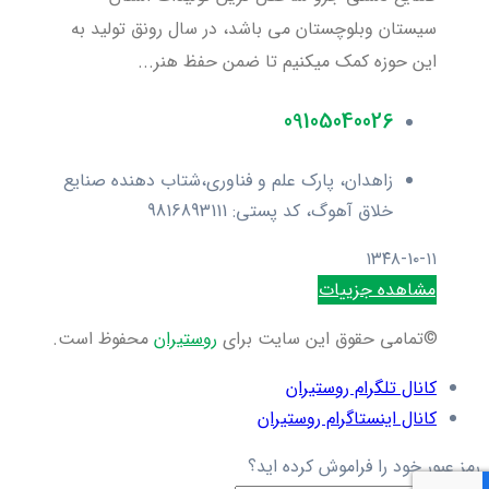
سیستان وبلوچستان می باشد، در سال رونق تولید به
این حوزه کمک میکنیم تا ضمن حفظ هنر...
09105040026
زاهدان، پارک علم و فناوری،شتاب دهنده صنایع
خلاق آهوگ، کد پستی: 9816893111
۱۳۴۸-۱۰-۱۱
مشاهده جزییات
©تمامی حقوق این سایت برای
روستیران
محفوظ است.
کانال تلگرام روستیران
کانال اینستاگرام روستیران
رمز عبور خود را فراموش کرده اید؟