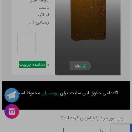
عرضه هنر
دست
اساتید
زنجانی ا...
مشاهده جزییات
۱۳۴۸-۱۰-۱۱
shoval
©تمامی حقوق این سایت برای
روستیران
محفوظ است.
رمز عبور خود را فراموش کرده اید؟
ایمیل