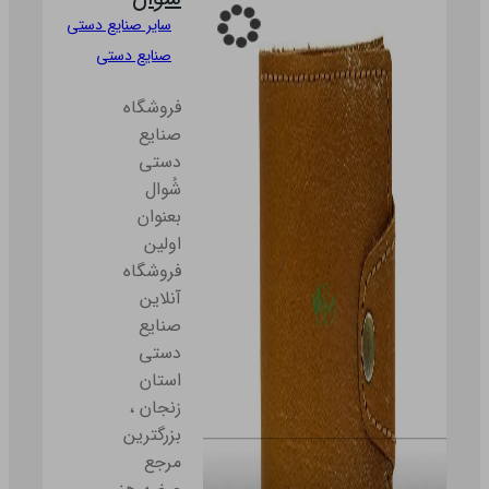
سایر صنایع دستی
صنایع دستی
فروشگاه
صنایع
دستی
شُوال
بعنوان
اولین
فروشگاه
آنلاین
صنایع
دستی
استان
زنجان ،
بزرگترین
مرجع