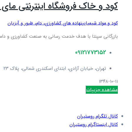
کود و خاک فروشگاه اینترنتی مای س
کود و مواد شیمیایی
نهاده های کشاورزی، دام، طيور و آبزيان
بازرگانی سپنتا با هدف خدمت رسانی به صنعت کشاورزی و دامداری در سال ۱۳۸۲ فعالیت خود را آغاز کرده است.این
09121773152
تهران، خیابان آزادی، ابتدای اسکندری شمالی، پلاک 23
۱۳۴۸-۱۰-۱۱
مشاهده جزییات
کانال تلگرام روستیران
کانال اینستاگرام روستیران