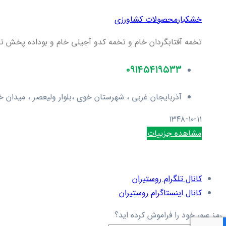
خشکبار
محصولات کشاورزی
تخمه آفتابگردان خام و تخمه کدو آجیلی خام و بوداده پخش ت
۰۹۱۴۵۴۱۹۵۳۳
آذربایجان غربی ، شهرستان خوی ،بلوار ولیعصر ، میدان خشکبار ، پلاک ۳۹ ، کد
۱۳۴۸-۱۰-۱۱
مشاهده جزییات
کانال تلگرام روستیران
کانال اینستاگرام روستیران
رمز عبور خود را فراموش کرده اید؟