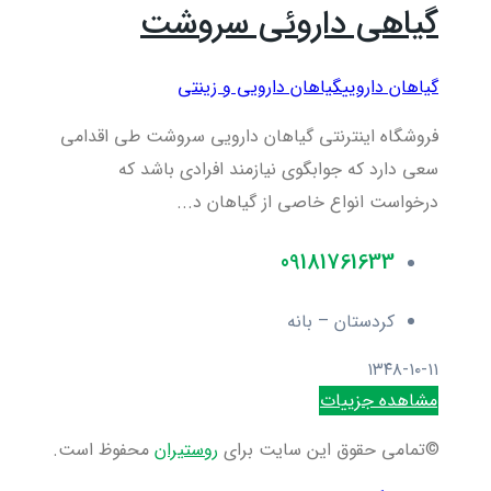
گیاهی داروئی سروشت
گیاهان دارویی
گیاهان دارویی و زینتی
فروشگاه اینترنتی گیاهان دارویی سروشت طی اقدامی
سعی دارد که جوابگوی نیازمند افرادی باشد که
درخواست انواع خاصی از گیاهان د...
09181761633
کردستان – بانه
۱۳۴۸-۱۰-۱۱
مشاهده جزییات
©تمامی حقوق این سایت برای
روستیران
محفوظ است.