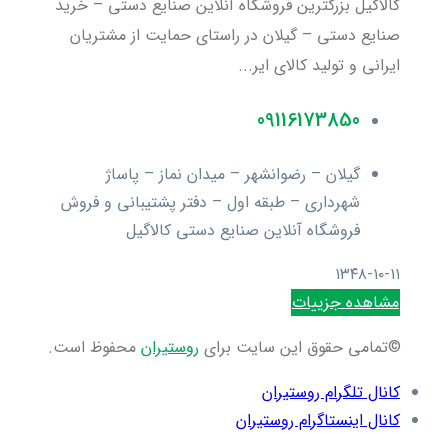
کالاگیل بزرگترین فروشگاه آنلاین صنایع دستی – خرید
صنایع دستی – گیلان در راستای حمایت از مشتریان
ایرانی و تولید کالای ایر...
09116173850
گيلان – رضوانشهر – میدان نماز – پاساژ
شهرداری – طبقه اول – دفتر پشتیبانی و فروش
فروشگاه آنلاین صنایع دستی کالاگیل
۱۳۴۸-۱۰-۱۱
مشاهده جزییات
©تمامی حقوق این سایت برای
روستیران
محفوظ است.
کانال تلگرام روستیران
کانال اینستاگرام روستیران