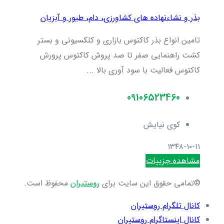
بذر و نشاء
نهاده های کشاورزی، دام، طيور و آبزيان
تامین انواع بذر کاکتوس بازاری و کلکسیونی و بستر
کشت راهنمایی صفر تا صد پروش کاکتوس پرورش
کاکتوس فعالیت با سود آوری بالا ...
09106523460
کوی نیایش
۱۳۴۸-۱۰-۱۱
مشاهده جزییات
©تمامی حقوق این سایت برای
روستیران
محفوظ است.
کانال تلگرام روستیران
کانال اینستاگرام روستیران