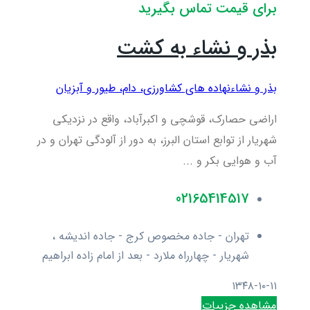
برای قیمت تماس بگیرید
بذر و نشاء به کشت
بذر و نشاء
نهاده های کشاورزی، دام، طيور و آبزيان
اراضی حصارک، قوشچی و اکبرآباد، واقع در نزدیکی
شهریار از توابع استان البرز، به دور از آلودگی تهران و در
آب و هوایی بکر و ...
02165414517
تهران - جاده مخصوص كرج - جاده انديشه ،
شهريار - چهارراه ملارد - بعد از امام زاده ابراهيم
۱۳۴۸-۱۰-۱۱
مشاهده جزییات